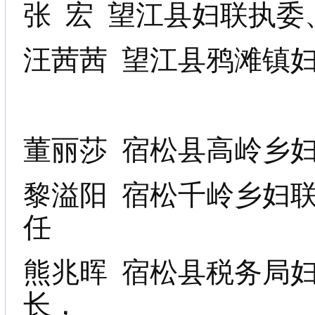
张
宏
望江县妇联执委
汪茜茜
望江县鸦滩镇
董丽莎
宿松县高岭乡
黎溢阳
宿松千岭乡妇
任
熊兆晖
宿松县税务局
长，