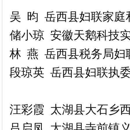
吴
昀
岳西县妇联家庭
储小琼
安徽天鹅科技
林
燕
岳西县税务局妇
段琼英
岳西县妇联执
汪彩霞
太湖县大石乡
吕启凤
太湖县寺前镇