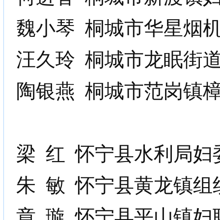
魏小琴
桐城市华星烟
汪久玲
桐城市龙眠街
陶银燕
桐城市范岗镇
梁
红
怀宁县水利局妇
朱
敏
怀宁县黄龙镇组
章
璇
怀宁县平山镇妇