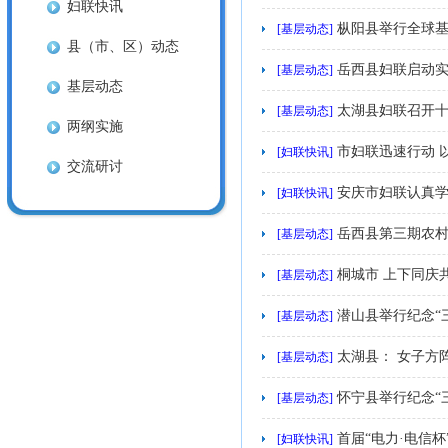
妇联快讯
枞阳县举行全球
[基层动态]
县（市、区）动态
岳西县妇联启动实
[基层动态]
基层动态
太湖县妇联召开
[基层动态]
两纲实施
市妇联迅速行动 
[妇联快讯]
交流研讨
安庆市妇联认真学习
[妇联快讯]
岳西县第三期农村
[基层动态]
桐城市 上下同庆
[基层动态]
潜山县举行纪念“三
[基层动态]
太湖县： 女子方
[基层动态]
怀宁县举行纪念“
[基层动态]
首届“电力·电信
[妇联快讯]