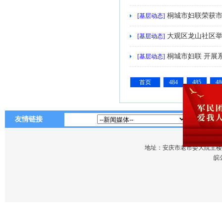
桐城市妇联荣获市
[基层动态]
大观区龙山社区举
[基层动态]
桐城市妇联 开展系
[基层动态]
首页
484
485
48
友情链接
Copyri
地址：安庆市老市委大院主楼六楼 电话
皖公